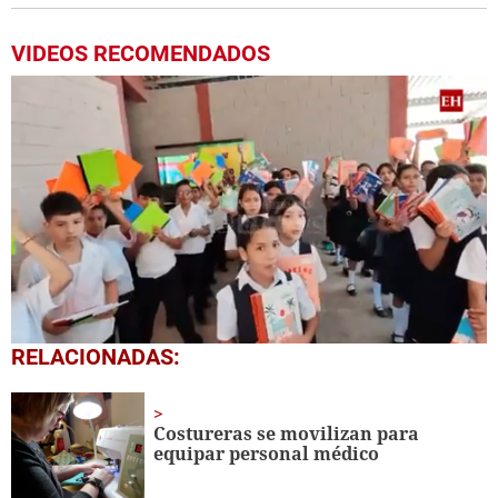
VIDEOS RECOMENDADOS
0
RELACIONADAS:
seconds
of
1
minute,
Costureras se movilizan para
56
equipar personal médico
seconds