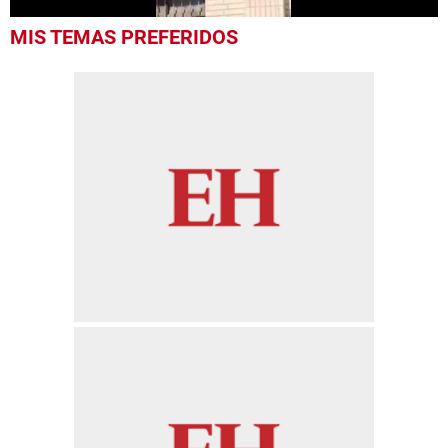
0
MIS TEMAS PREFERIDOS
seconds
of
30
seconds