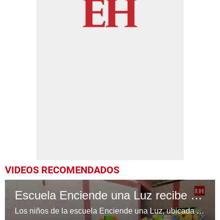
VIDEOS RECOMENDADOS
Escuela Enciende una Luz recibe cuadernos Quick, gracias a la Maratón del Saber
Los niños de la escuela Enciende una Luz, ubicada en la colonia Altos de Santa Rosa, al sur de Tegucigalpa, recibieron cuadernos Quick como parte de la Campaña Maratón del Saber.