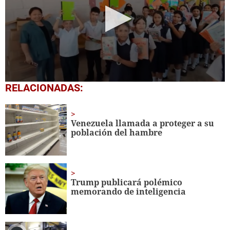
0
RELACIONADAS:
seconds
of
1
minute,
Venezuela llamada a proteger a su
56
población del hambre
seconds
Trump publicará polémico
memorando de inteligencia