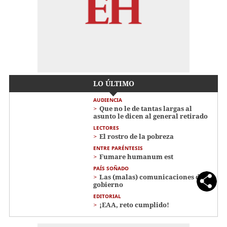
LO ÚLTIMO
AUDIENCIA
Que no le de tantas largas al
asunto le dicen al general retirado
LECTORES
El rostro de la pobreza
ENTRE PARÉNTESIS
Fumare humanum est
PAÍS SOÑADO
Las (malas) comunicaciones del
gobierno
EDITORIAL
¡EAA, reto cumplido!