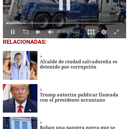
0
RELACIONADAS:
seconds
of
1
minute,
Alcalde de ciudad salvadoreña es
12
detenido por corrupción
seconds
Trump autoriza publicar llamada
con el presidente ucraniano
Roban una pantera negra que se