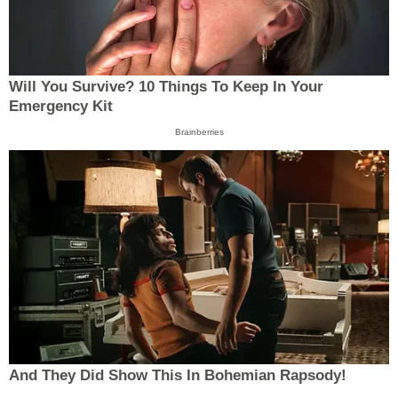
Will You Survive? 10 Things To Keep In Your
Emergency Kit
Brainberries
And They Did Show This In Bohemian Rapsody!