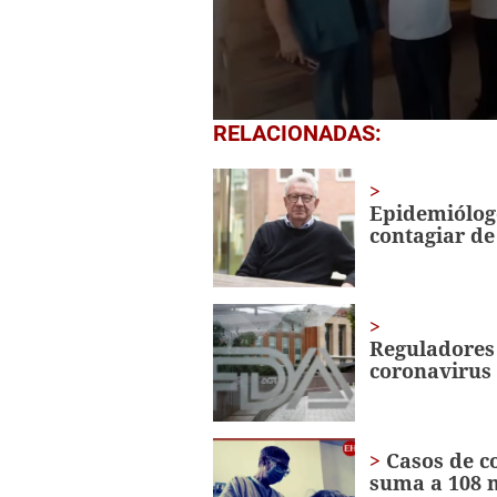
0
RELACIONADAS:
seconds
of
1
minute,
Epidemiólogo
56
contagiar de
seconds
Volume
0%
Reguladores
coronavirus
Casos de c
suma a 108 