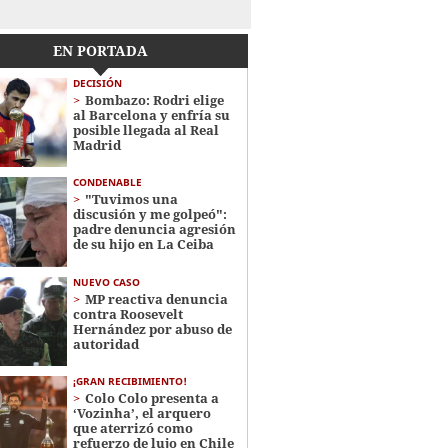
EN PORTADA
DECISIÓN
Bombazo: Rodri elige
al Barcelona y enfría su
posible llegada al Real
Madrid
CONDENABLE
"Tuvimos una
discusión y me golpeó":
padre denuncia agresión
de su hijo en La Ceiba
NUEVO CASO
MP reactiva denuncia
contra Roosevelt
Hernández por abuso de
autoridad
¡GRAN RECIBIMIENTO!
Colo Colo presenta a
‘Vozinha’, el arquero
que aterrizó como
refuerzo de lujo en Chile