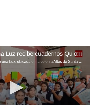
Escuela Enciende una Luz recibe cuadernos Quick, gracias a la Maratón del Saber
Los niños de la escuela Enciende una Luz, ubicada en la colonia Altos de Santa Rosa, al sur de Tegucigalpa, recibieron cuadernos Quick como parte de la Campaña Maratón del Saber.