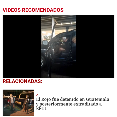
VIDEOS RECOMENDADOS
0
RELACIONADAS:
seconds
of
47
seconds
El Rojo fue detenido en Guatemala
y posteriormente extraditado a
EEUU