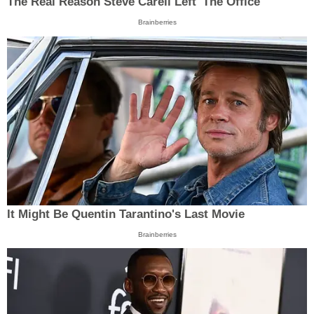
The Real Reason Steve Carell Left 'The Office'
Brainberries
It Might Be Quentin Tarantino's Last Movie
Brainberries