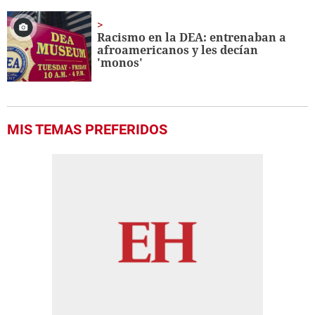
of
33
seconds
Racismo en la DEA: entrenaban a
afroamericanos y les decían
'monos'
MIS TEMAS PREFERIDOS