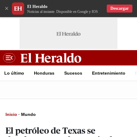
El Heraldo
×
Descargar
Noticias al instante. Disponible en Google y IOS
Lo último
Honduras
Sucesos
Entretenimiento
Inicio
·
Mundo
El petróleo de Texas se