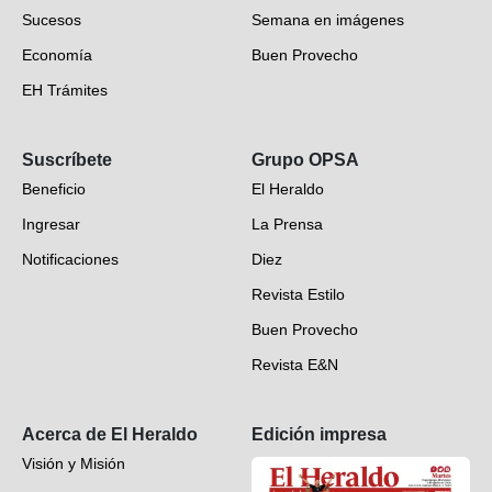
Sucesos
Semana en imágenes
Economía
Buen Provecho
EH Trámites
Opinión
Suscríbete
Grupo OPSA
EH Verifica
Beneficio
El Heraldo
Fotogalerías
Ingresar
La Prensa
Deportes
Notificaciones
Diez
Videos
Revista Estilo
Hondureños en el mundo
Buen Provecho
Revista E&N
Suscripción
Acerca de El Heraldo
Edición impresa
Visión y Misión