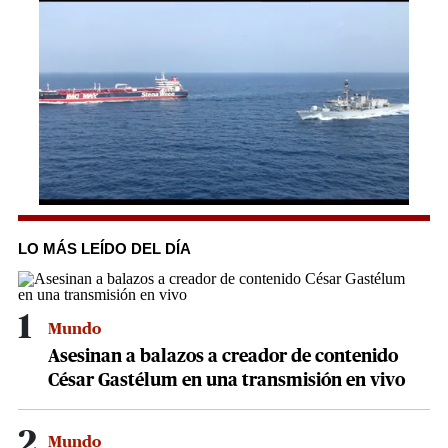
0
seconds
of
LO MÁS LEÍDO DEL DÍA
1
minute,
28
seconds
1
Mundo
Asesinan a balazos a creador de contenido
César Gastélum en una transmisión en vivo
2
Mundo