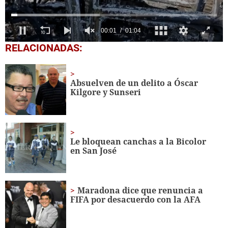
0
RELACIONADAS:
of
1
minute,
4
Absuelven de un delito a Óscar
seconds
Kilgore y Sunseri
Le bloquean canchas a la Bicolor
en San José
Maradona dice que renuncia a
FIFA por desacuerdo con la AFA