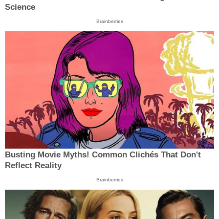
Science
Brainberries
Busting Movie Myths! Common Clichés That Don't
Reflect Reality
Brainberries