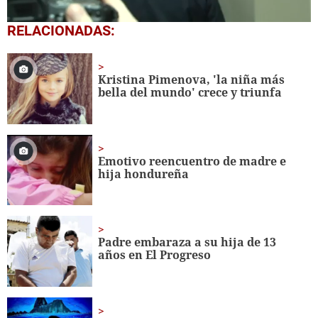
0
RELACIONADAS:
seconds
of
1
minute,
Kristina Pimenova, 'la niña más
20
bella del mundo' crece y triunfa
seconds
Emotivo reencuentro de madre e
hija hondureña
Padre embaraza a su hija de 13
años en El Progreso