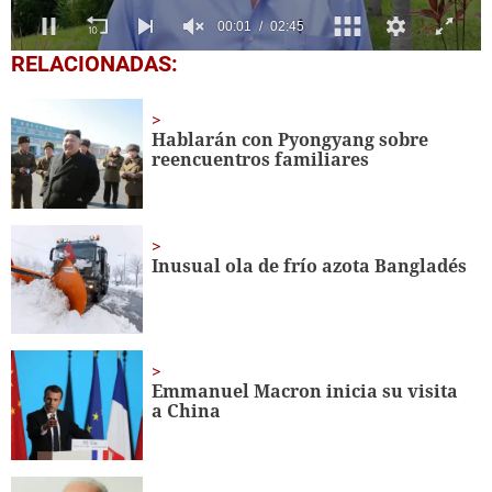
0
RELACIONADAS:
seconds
of
2
minutes,
Hablarán con Pyongyang sobre
45
reencuentros familiares
seconds
Inusual ola de frío azota Bangladés
Emmanuel Macron inicia su visita
a China