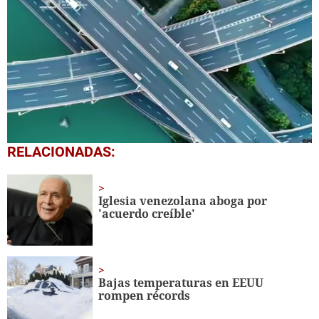
0
RELACIONADAS:
seconds
of
1
minute,
Iglesia venezolana aboga por
24
'acuerdo creíble'
seconds
Bajas temperaturas en EEUU
rompen récords