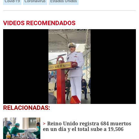
Covid-19
Coronavirus
Estados Unidos
VIDEOS RECOMENDADOS
0
RELACIONADAS:
seconds
of
22
Reino Unido registra 684 muertos
seconds
en un día y el total sube a 19,506