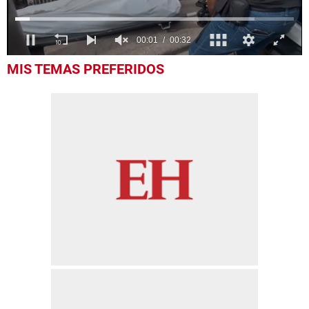
0
MIS TEMAS PREFERIDOS
seconds
of
32
seconds