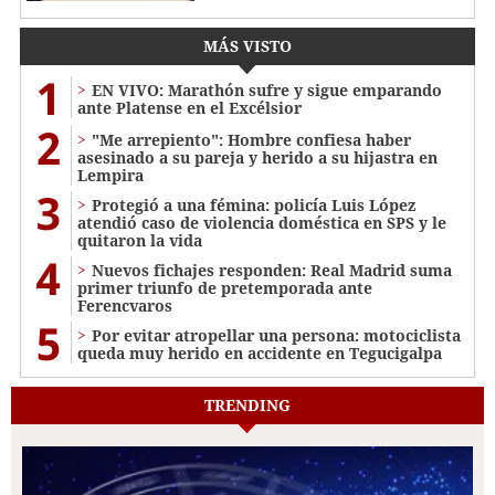
MÁS VISTO
1
EN VIVO: Marathón sufre y sigue emparando
ante Platense en el Excélsior
2
"Me arrepiento": Hombre confiesa haber
asesinado a su pareja y herido a su hijastra en
Lempira
3
Protegió a una fémina: policía Luis López
atendió caso de violencia doméstica en SPS y le
quitaron la vida
4
Nuevos fichajes responden: Real Madrid suma
primer triunfo de pretemporada ante
Ferencvaros
5
Por evitar atropellar una persona: motociclista
queda muy herido en accidente en Tegucigalpa
TRENDING