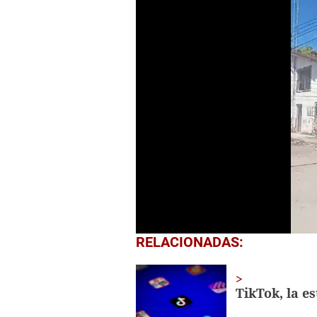
0
RELACIONADAS:
seconds
of
54
seconds
Volume
TikTok, la e
0%