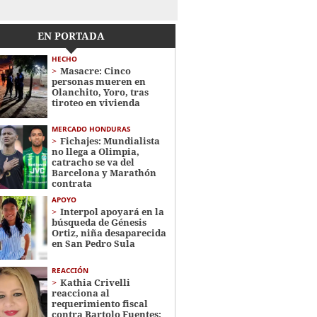
EN PORTADA
HECHO
Masacre: Cinco
personas mueren en
Olanchito, Yoro, tras
tiroteo en vivienda
MERCADO HONDURAS
Fichajes: Mundialista
no llega a Olimpia,
catracho se va del
Barcelona y Marathón
contrata
APOYO
Interpol apoyará en la
búsqueda de Génesis
Ortiz, niña desaparecida
en San Pedro Sula
REACCIÓN
Kathia Crivelli
reacciona al
requerimiento fiscal
contra Bartolo Fuentes: