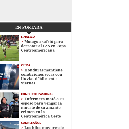
EN PORTADA
FINALIZÓ
Motagua sufrió para
derrotar al FAS en Copa
Centroamericana
CLIMA
Honduras mantiene
condiciones secas con
lluvias débiles este
viernes
CONFLICTO PASIONAL
Enfermera mató a su
esposo para vengar la
muerte de su amante:
crimen en la
Centroamérica Oeste
CUMPLEAÑOS
Los hijos mayores de