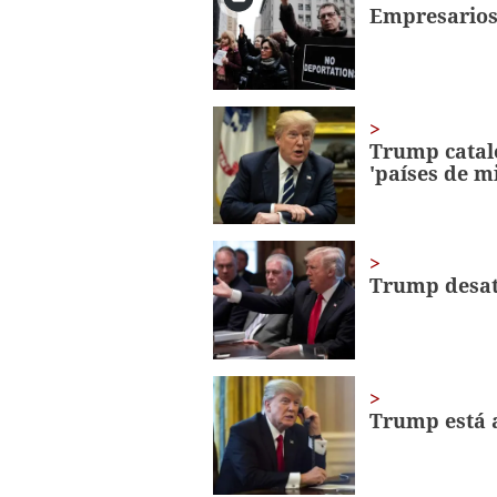
seconds
Volume
Empresarios
0%
Trump catal
'países de m
Trump desata
Trump está a