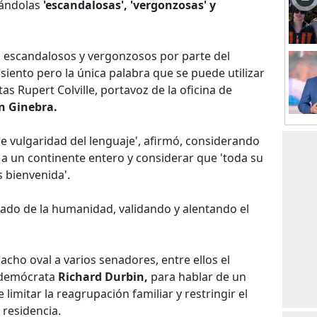
rándolas
'escandalosas', 'vergonzosas' y
s escandalosos y vergonzosos por parte del
siento pero la única palabra que se puede utilizar
stas Rupert Colville, portavoz de la oficina de
n Ginebra.
e vulgaridad del lenguaje', afirmó, considerando
y a un continente entero y considerar que 'toda su
s bienvenida'.
lado de la humanidad, validando y alentando el
pacho oval a varios senadores, entre ellos el
 demócrata
Richard Durbin,
para hablar de un
limitar la reagrupación familiar y restringir el
 residencia.