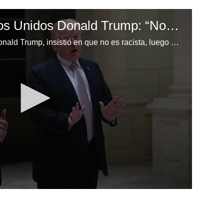
Presidente de Estados Unidos Donald Trump: “No soy un racista”
El presidente estadounidense, Donald Trump, insistió en que no es racista, luego de trascendidos de que criticó la inmigración de "países de mierda", provocando una ola de indignación internacional.