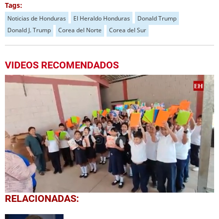
Tags:
Noticias de Honduras
El Heraldo Honduras
Donald Trump
Donald J. Trump
Corea del Norte
Corea del Sur
VIDEOS RECOMENDADOS
0
RELACIONADAS:
seconds
of