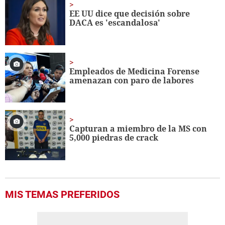
1
minute,
EE UU dice que decisión sobre
56
DACA es 'escandalosa'
seconds
Empleados de Medicina Forense
amenazan con paro de labores
Capturan a miembro de la MS con
5,000 piedras de crack
MIS TEMAS PREFERIDOS