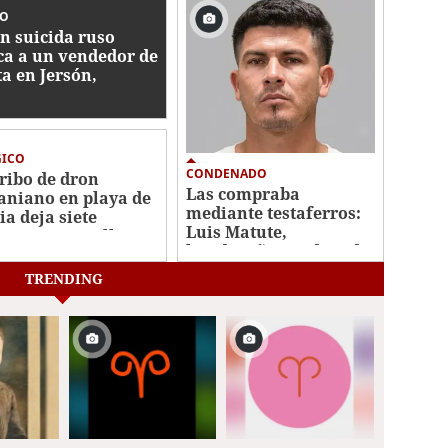
EO
n suicida ruso
ca a un vendedor de
ta en Jersón,
ania
GICO
CONDENADO
ribo de dron
Las compraba
aniano en playa de
mediante testaferros:
ia deja siete
Luis Matute,
rtos; entre ellos
hondureño condenado
s niños
por tráfico de armas
TRENDING
en Florida