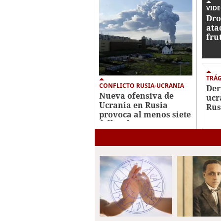
VID
Dro
ata
fru
Ucr
TRÁ
CONFLICTO RUSIA-UCRANIA
Der
Nueva ofensiva de
ucr
Ucrania en Rusia
Rus
provoca al menos siete
mue
fallecidos
tre