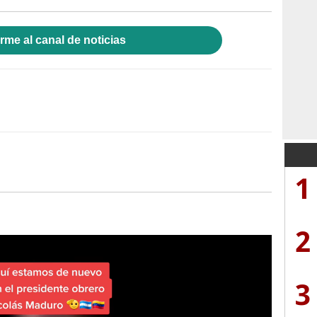
rme al canal de noticias
1
2
3