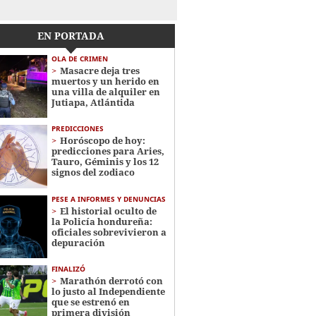
EN PORTADA
OLA DE CRIMEN
Masacre deja tres
muertos y un herido en
una villa de alquiler en
Jutiapa, Atlántida
PREDICCIONES
Horóscopo de hoy:
predicciones para Aries,
Tauro, Géminis y los 12
signos del zodiaco
PESE A INFORMES Y DENUNCIAS
El historial oculto de
la Policía hondureña:
oficiales sobrevivieron a
depuración
FINALIZÓ
Marathón derrotó con
lo justo al Independiente
que se estrenó en
primera división