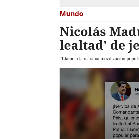
Mundo
Nicolás Madu
lealtad' de j
“Llamo a la máxima movilización popular 
0
seconds
of
37
seconds
Volume
90%