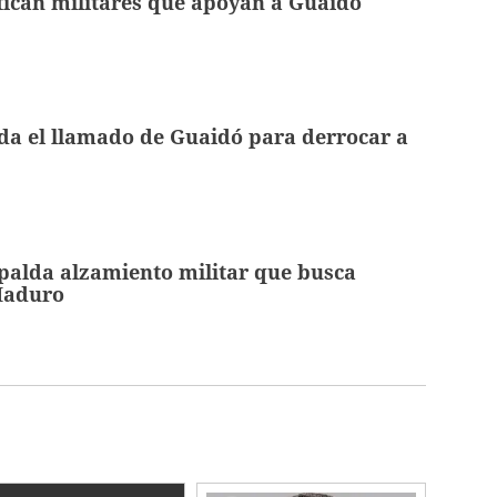
ifican militares que apoyan a Guaidó
da el llamado de Guaidó para derrocar a
palda alzamiento militar que busca
Maduro