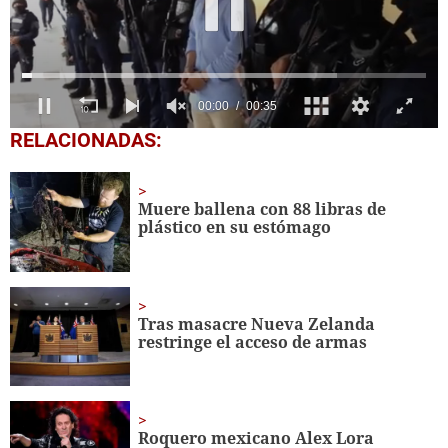
0
RELACIONADAS:
seconds
of
35
seconds
Muere ballena con 88 libras de
plástico en su estómago
Tras masacre Nueva Zelanda
restringe el acceso de armas
Roquero mexicano Alex Lora