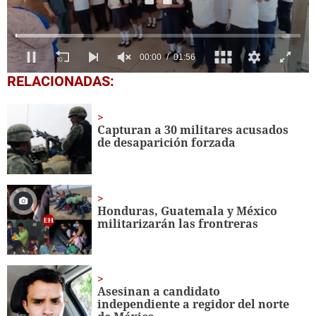
0
RELACIONADAS:
seconds
of
1
minute,
Capturan a 30 militares acusados
56
de desaparición forzada
seconds
Honduras, Guatemala y México
militarizarán las frontreras
Asesinan a candidato
independiente a regidor del norte