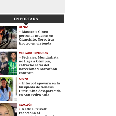
EN PORTADA
HECHO
Masacre: Cinco
personas mueren en
Olanchito, Yoro, tras
tiroteo en vivienda
MERCADO HONDURAS
Fichajes: Mundialista
no llega a Olimpia,
catracho se va del
Barcelona y Marathón
contrata
APOYO
Interpol apoyará en la
búsqueda de Génesis
Ortiz, niña desaparecida
en San Pedro Sula
REACCIÓN
Kathia Crivelli
reacciona al