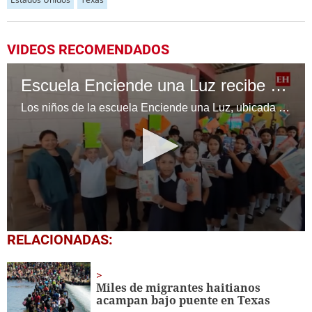
VIDEOS RECOMENDADOS
Escuela Enciende una Luz recibe cuadernos Quick, gracias a la Maratón del Saber
Los niños de la escuela Enciende una Luz, ubicada en la colonia Altos de Santa Rosa, al sur de Tegucigalpa, recibieron cuadernos Quick como parte de la Campaña Maratón del Saber.
0
RELACIONADAS:
seconds
of
1
minute,
Miles de migrantes haitianos
56
acampan bajo puente en Texas
seconds