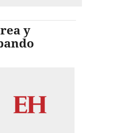
rea y
abando