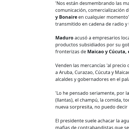
'Nos están desmembrando las mafi
comunicación, comercialización d
y Bonaire
en cualquier momento',
transmitido en cadena de radio y t
Maduro
acusó a empresarios local
productos subsidiados por su gobi
fronterizas de
Maicao y Cúcuta, 
Venden las mercancías 'al precio 
a Aruba, Curazao, Cúcuta y Maica
alcaldes y gobernadores en el pala
'Lo he pensado seriamente, por las
(llantas), el champú, la comida, t
nueva sorpresita, no puedo decir 
El presidente suele achacar la ag
mafias de contrabandistas que se 