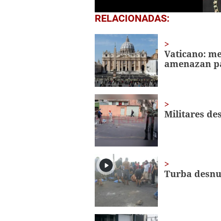
0
RELACIONADAS:
seconds
of
1
minute,
Vaticano: me
37
amenazan p
seconds
Volume
0%
Militares de
Turba desnud