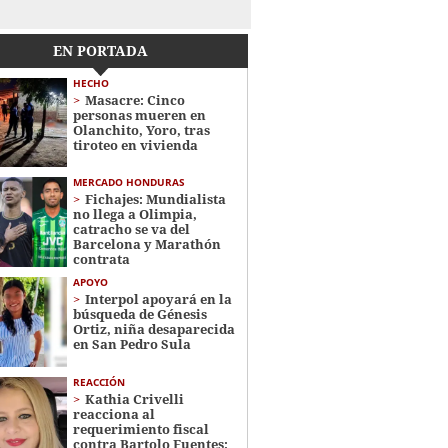
EN PORTADA
HECHO
Masacre: Cinco
personas mueren en
Olanchito, Yoro, tras
tiroteo en vivienda
MERCADO HONDURAS
Fichajes: Mundialista
no llega a Olimpia,
catracho se va del
Barcelona y Marathón
contrata
APOYO
Interpol apoyará en la
búsqueda de Génesis
Ortiz, niña desaparecida
en San Pedro Sula
REACCIÓN
Kathia Crivelli
reacciona al
requerimiento fiscal
contra Bartolo Fuentes: