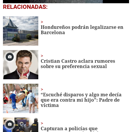
0
RELACIONADAS:
of
32
seconds
Hondureños podrán legalizarse en
Barcelona
Cristian Castro aclara rumores
sobre su preferencia sexual
“Escuché disparos y algo me decía
que era contra mi hijo”: Padre de
víctima
Capturan a policías que