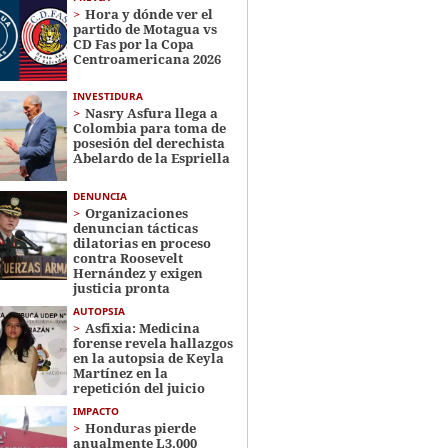
Hora y dónde ver el
partido de Motagua vs
CD Fas por la Copa
Centroamericana 2026
INVESTIDURA
Nasry Asfura llega a
Colombia para toma de
posesión del derechista
Abelardo de la Espriella
DENUNCIA
Organizaciones
denuncian tácticas
dilatorias en proceso
contra Roosevelt
Hernández y exigen
justicia pronta
AUTOPSIA
Asfixia: Medicina
forense revela hallazgos
en la autopsia de Keyla
Martínez en la
repetición del juicio
IMPACTO
Honduras pierde
anualmente L3,000