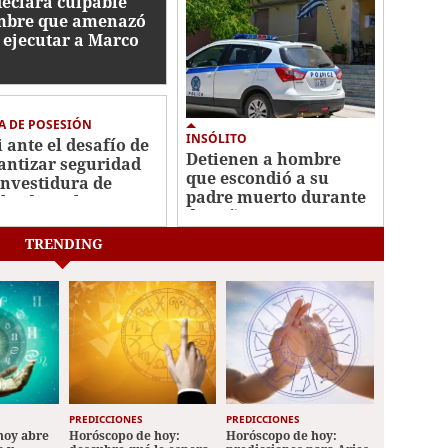
declara culpable
bre que amenazó
 ejecutar a Marco
io y Kristi Noem
A DE POSESIÓN
INSÓLITO
i ante el desafío de
Detienen a hombre
antizar seguridad
que escondió a su
investidura de
padre muerto durante
lardo De la
dos años en un
riella
congelador
TRENDING
PREDICCIONES
PREDICCIONES
hoy abre
Horóscopo de hoy:
Horóscopo de hoy: