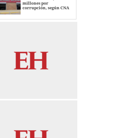
millones por
corrupción, según CNA