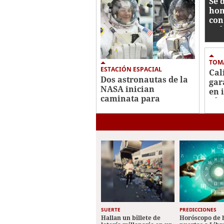
Se 
hom
con
Rub
TOM
ESTACIÓN ESPACIAL
Cal
Dos astronautas de la
gar
NASA inician
en 
caminata para
Abe
preparar nuevos
Esp
paneles solares en la
EEI
SUERTE
PREDICCIONES
Hallan un billete de
Horóscopo de 