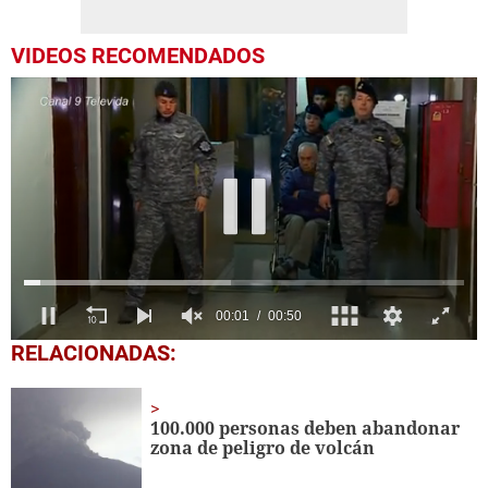
VIDEOS RECOMENDADOS
0
RELACIONADAS:
seconds
of
50
seconds
100.000 personas deben abandonar
zona de peligro de volcán