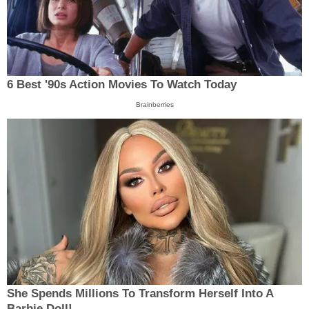
6 Best '90s Action Movies To Watch Today
Brainberries
She Spends Millions To Transform Herself Into A
Barbie Doll!