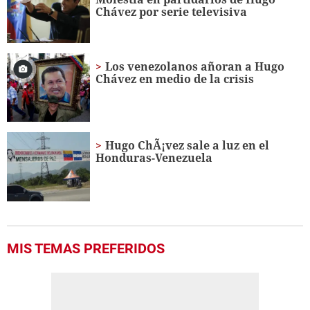
56
Chávez por serie televisiva
seconds
Los venezolanos añoran a Hugo
Chávez en medio de la crisis
Hugo ChÃ¡vez sale a luz en el
Honduras-Venezuela
MIS TEMAS PREFERIDOS