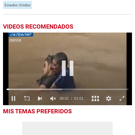
Estados Unidos
VIDEOS RECOMENDADOS
0
MIS TEMAS PREFERIDOS
seconds
of
1
minute,
1