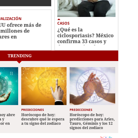
gelador
UALIZACIÓN
CASOS
UU ofrece más de
¿Qué es la
 millones de
ciclosporiasis? México
ares en
confirma 33 casos y
ompensas por
descarta vínculo con
ecillas de Cártel
brote en EEUU
isco
TRENDING
PREDICCIONES
PREDICCIONES
hoy abre
Horóscopo de hoy:
Horóscopo de hoy:
a y
descubre qué le espera
predicciones para Aries,
mor en
a tu signo del zodiaco
Tauro, Géminis y los 12
signos del zodiaco