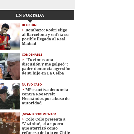
EN PORTADA
DECISIÓN
Bombazo: Rodri elige
al Barcelona y enfría su
posible llegada al Real
Madrid
CONDENABLE
"Tuvimos una
discusión y me golpeó":
padre denuncia agresión
de su hijo en La Ceiba
NUEVO CASO
MP reactiva denuncia
contra Roosevelt
Hernández por abuso de
autoridad
¡GRAN RECIBIMIENTO!
Colo Colo presenta a
‘Vozinha’, el arquero
que aterrizó como
refuerzo de lujo en Chile