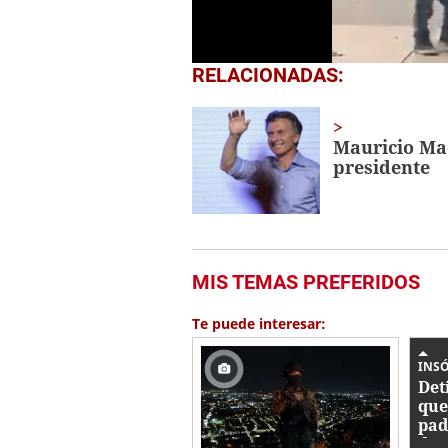
0
RELACIONADAS:
seconds
of
38
seconds
Volume
Mauricio Ma
0%
presidente
MIS TEMAS PREFERIDOS
Te puede interesar:
INS
Det
que
pad
dos