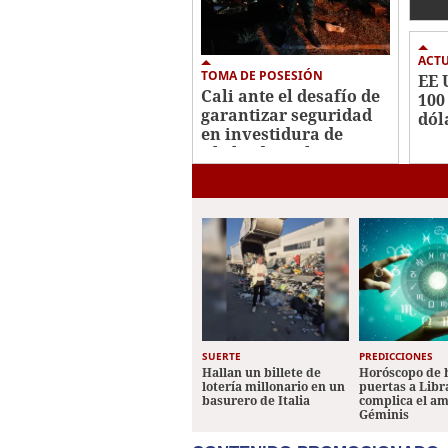
con
ACT
TOMA DE POSESIÓN
EE 
Cali ante el desafío de
100
garantizar seguridad
dól
en investidura de
rec
Abelardo De la
cab
Espriella
Jal
SUERTE
PREDICCIONES
Hallan un billete de
Horóscopo de 
lotería millonario en un
puertas a Libr
basurero de Italia
complica el a
Géminis