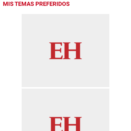
MIS TEMAS PREFERIDOS
second
of
1
minute,
56
seconds