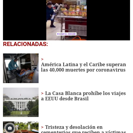
0
RELACIONADAS:
seconds
of
2
minutes,
América Latina y el Caribe superan
40
las 40,000 muertes por coronavirus
seconds
La Casa Blanca prohíbe los viajes
a EEUU desde Brasil
Tristeza y desolación en
cementerios que reciben a víctimas