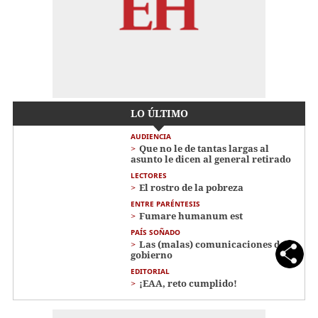
LO ÚLTIMO
AUDIENCIA
Que no le de tantas largas al
asunto le dicen al general retirado
LECTORES
El rostro de la pobreza
ENTRE PARÉNTESIS
Fumare humanum est
PAÍS SOÑADO
Las (malas) comunicaciones del
gobierno
EDITORIAL
¡EAA, reto cumplido!