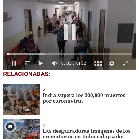
0
RELACIONADAS:
seconds
of
1
minute,
India supera los 200,000 muertos
32
por coronavirus
seconds
Las desgarradoras imágenes de los
crematorios en India colapsados