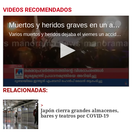
VIDEOS RECOMENDADOS
Muertos y heridos graves en un accidente de avión en India
Varios muertos y heridos dejaba el viernes un accidente de un avión comercial que se salió de la pista al aterrizar en un aeropuerto del sur de India, en medio de fuertes lluvias.
0
RELACIONADAS:
seconds
of
35
seconds
Japón cierra grandes almacenes,
bares y teatros por COVID-19