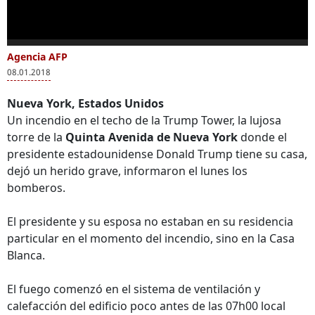
deportación de
migrantes
0
seconds
Agencia AFP
Más Videos
of
08.01.2018
12
seconds
Nueva York, Estados Unidos
Un incendio en el techo de la Trump Tower, la lujosa
torre de la
Quinta Avenida de Nueva York
donde el
Ciudadanos
Reelecto alcalde
Trum
presidente estadounidense Donald Trump tiene su casa,
estadounidenses
demócrata de Nueva
fisc
dejó un herido grave, informaron el lunes los
llegan con pancartas
York desafía a
que 
bomberos.
a la Trump Tower en
Trump
sus 
contra de la
deportación de
El presidente y su esposa no estaban en su residencia
migrantes
particular en el momento del incendio, sino en la Casa
Blanca.
El fuego comenzó en el sistema de ventilación y
calefacción del edificio poco antes de las 07h00 local