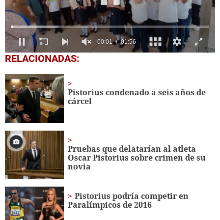
0
RELACIONADAS:
seconds
of
1
minute,
Pistorius condenado a seis años de
56
cárcel
seconds
Pruebas que delatarían al atleta
Oscar Pistorius sobre crimen de su
novia
Pistorius podría competir en
Paralímpicos de 2016