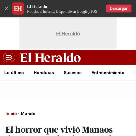
El Heraldo
×
Descargar
Noticias al instante. Disponible en Google y IOS
Lo último
Honduras
Sucesos
Entretenimiento
Inicio
·
Mundo
El horror que vivió Manaos