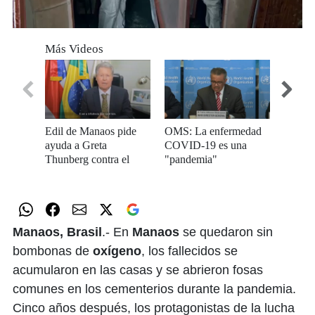
0
seconds
Más Videos
of
0
seconds
Edil de Manaos pide
OMS: La enfermedad
La pan
ayuda a Greta
COVID-19 es una
19 ava
Thunberg contra el
"pandemia"
pasos 
Covid-19
Latina
Manaos, Brasil
.- En
Manaos
se quedaron sin
bombonas de
oxígeno
, los fallecidos se
acumularon en las casas y se abrieron fosas
comunes en los cementerios durante la pandemia.
Cinco años después, los protagonistas de la lucha