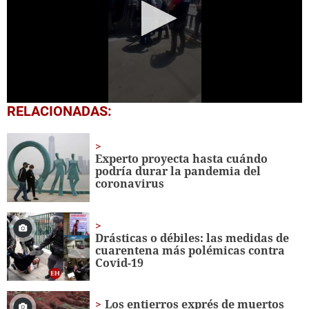
0
RELACIONADAS:
seconds
of
39
seconds
Experto proyecta hasta cuándo
podría durar la pandemia del
coronavirus
Drásticas o débiles: las medidas de
cuarentena más polémicas contra
Covid-19
Los entierros exprés de muertos