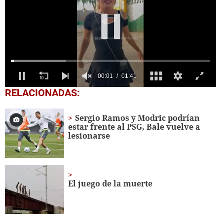
0
RELACIONADAS:
seconds
of
1
Sergio Ramos y Modric podrían
minute,
estar frente al PSG, Bale vuelve a
41
lesionarse
seconds
El juego de la muerte