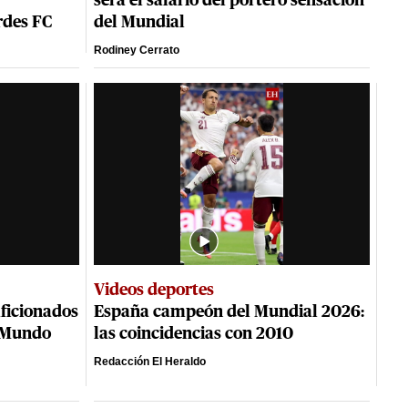
será el salario del portero sensación
rdes FC
del Mundial
Rodiney Cerrato
Videos deportes
aficionados
España campeón del Mundial 2026:
l Mundo
las coincidencias con 2010
Redacción El Heraldo