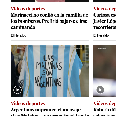
Videos deportes
Videos de
Marinacci no confió en la camilla de
Curiosa es
los bomberos. Prefirió bajarse e irse
Javier Lóp
caminando
recorriero
El Heraldo
El Heraldo
Videos deportes
Videos de
Argentinos imprimen el mensaje
Roberto M