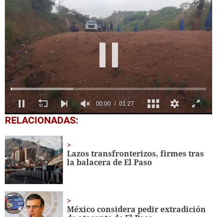
0
RELACIONADAS:
seconds
of
1
minute,
Lazos transfronterizos, firmes tras
28
la balacera de El Paso
seconds
México considera pedir extradición