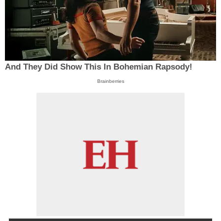
And They Did Show This In Bohemian Rapsody!
Brainberries