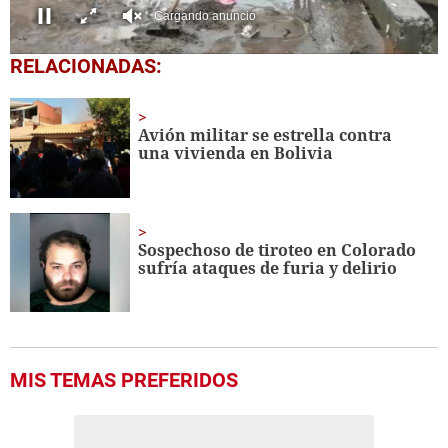
0
RELACIONADAS:
seconds
of
0
seconds
Avión militar se estrella contra
una vivienda en Bolivia
Sospechoso de tiroteo en Colorado
sufría ataques de furia y delirio
MIS TEMAS PREFERIDOS