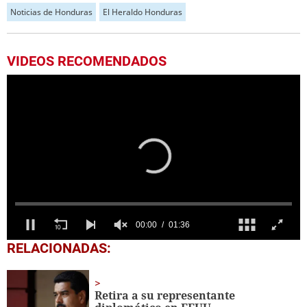
Noticias de Honduras
El Heraldo Honduras
VIDEOS RECOMENDADOS
0
RELACIONADAS:
seconds
of
1
minute,
Retira a su representante
36