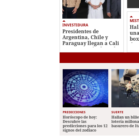
con
de 
MIST
INVESTIDURA
Hal
Presidentes de
una
Argentina, Chile y
box
Paraguay llegan a Cali
de 
para posesión de De la
Ros
Espriella
PREDICCIONES
SUERTE
Horóscopo de hoy:
Hallan un bill
Descubre las
lotería millon
predicciones para los 12
basurero de It
signos del zodiaco