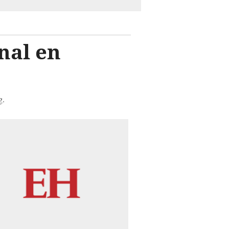
nal en
g.