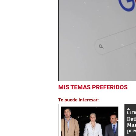
0
MIS TEMAS PREFERIDOS
seconds
of
2
Te puede interesar:
minutes,
2
seconds
Volume
ULTR
0%
Det
Mar
pre