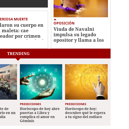
tra un niño autista
5 años
ERIOSA MUERTE
OPOSICIÓN
laron su cuerpo en
Viuda de Navalni
 maleta: cae
impulsa su legado
eador por crimen
opositor y llama a los
misionera Elisabeth
rusos a votar por
s
Yábloko
TRENDING
PREDICCIONES
PREDICCIONES
ete de
Horóscopo de hoy abre
Horóscopo de hoy:
ario en un
puertas a Libra y
descubre qué le espera
alia
complica el amor en
a tu signo del zodiaco
Géminis