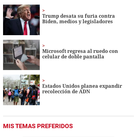
of
1
minute,
Trump desata su furia contra
56
Biden, medios y legisladores
seconds
Microsoft regresa al ruedo con
celular de doble pantalla
Estados Unidos planea expandir
recolección de ADN
MIS TEMAS PREFERIDOS