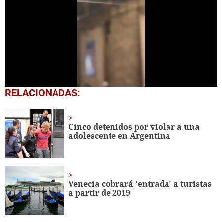
0
RELACIONADAS:
of
25
seconds
Cinco detenidos por violar a una
adolescente en Argentina
Venecia cobrará 'entrada' a turistas
a partir de 2019