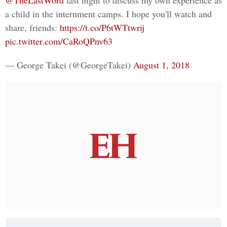
@TheLastWord
last night to discuss my own experience as
a child in the internment camps. I hope you'll watch and
share, friends:
https://t.co/P6tWTtwrij
pic.twitter.com/CaRoQPnv63
— George Takei (@GeorgeTakei)
August 1, 2018