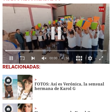
0
RELACIONADAS:
seconds
of
1
minute,
FOTOS: Así es
Verónica, la
sensual
56
hermana de Karol G
seconds