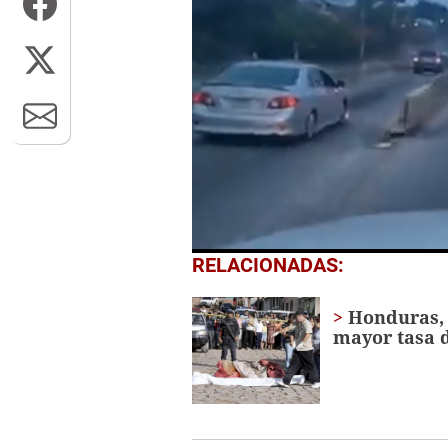
0
RELACIONADAS:
seconds
of
17
Honduras, 
seconds
Volume
mayor tasa 
0%