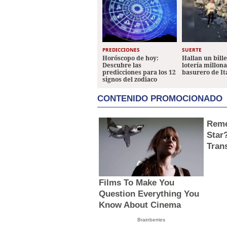
PREDICCIONES
SUERTE
Horóscopo de hoy:
Hallan un bill
Descubre las
lotería millon
predicciones para los 12
basurero de It
signos del zodiaco
CONTENIDO PROMOCIONADO
Reme
Star
Tran
Films To Make You
Question Everything You
Know About Cinema
Brainberries