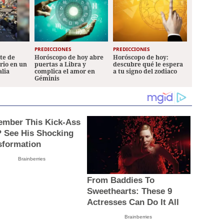
PREDICCIONES
PREDICCIONES
ete de
Horóscopo de hoy abre
Horóscopo de hoy:
ario en un
puertas a Libra y
descubre qué le espera
alia
complica el amor en
a tu signo del zodiaco
Géminis
mber This Kick-Ass
? See His Shocking
sformation
Brainberries
From Baddies To
Sweethearts: These 9
Actresses Can Do It All
Brainberries