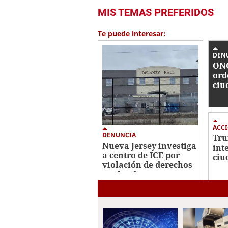
MIS TEMAS PREFERIDOS
Te puede interesar:
DEN
ONG
ord
ciu
nac
inc
ACC
DENUNCIA
Tru
Nueva Jersey investiga
int
a centro de ICE por
ciu
violación de derechos
nac
civiles de migrantes
fal