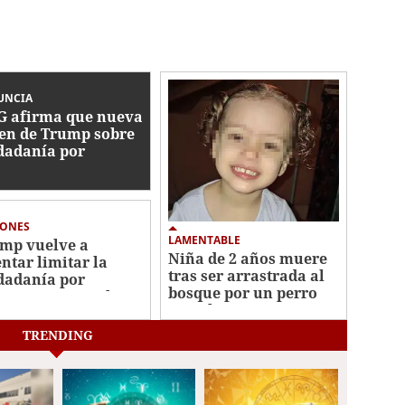
UNCIA
 afirma que nueva
en de Trump sobre
dadanía por
imiento es
onstitucional
IONES
LAMENTABLE
mp vuelve a
Niña de 2 años muere
entar limitar la
tras ser arrastrada al
dadanía por
bosque por un perro
imiento pese al
en Arkansas
lo del Supremo
TRENDING