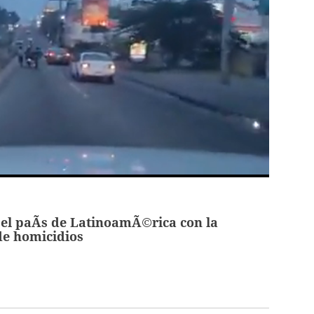
el paÃ­s de LatinoamÃ©rica con la
de homicidios