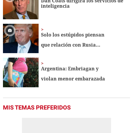
Dan Coats dirigirá los servicios de
56
inteligencia
seconds
Solo los estúpidos piensan
que relación con Rusia...
Argentina: Embriagan y
violan menor embarazada
MIS TEMAS PREFERIDOS