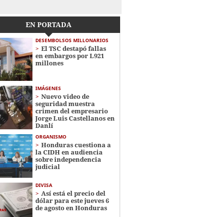
EN PORTADA
DESEMBOLSOS MILLONARIOS
El TSC destapó fallas
en embargos por L921
millones
IMÁGENES
Nuevo video de
seguridad muestra
crimen del empresario
Jorge Luis Castellanos en
Danlí
ORGANISMO
Honduras cuestiona a
la CIDH en audiencia
sobre independencia
judicial
DIVISA
Así está el precio del
dólar para este jueves 6
de agosto en Honduras