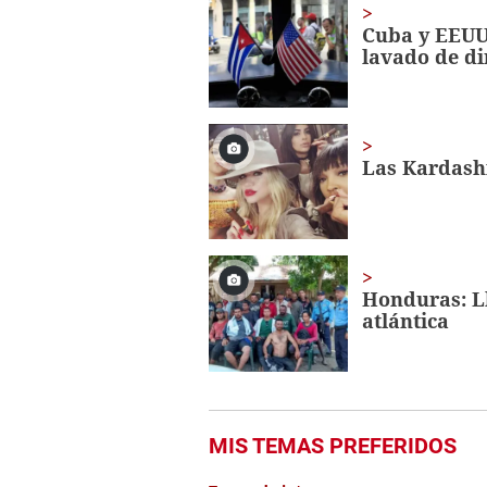
1
minute,
Cuba y EEUU 
56
lavado de d
seconds
Volume
0%
Las Kardash
Honduras: Ll
atlántica
MIS TEMAS PREFERIDOS